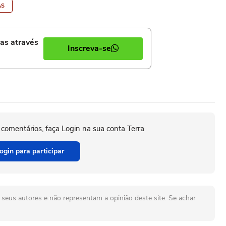
AS
ias através
Inscreva-se
 comentários, faça Login na sua conta Terra
ogin para participar
seus autores e não representam a opinião deste site. Se achar