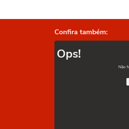
Confira também:
Ops!
Não f