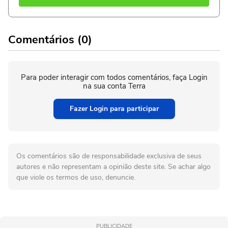
Comentários (0)
Para poder interagir com todos comentários, faça Login
na sua conta Terra
Fazer Login para participar
Os comentários são de responsabilidade exclusiva de seus
autores e não representam a opinião deste site. Se achar algo
que viole os termos de uso, denuncie.
PUBLICIDADE