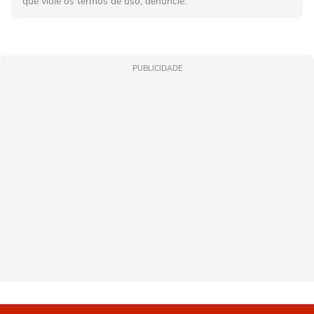
que viole os termos de uso, denuncie.
PUBLICIDADE