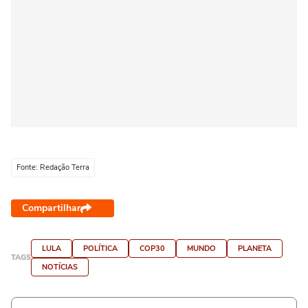
Fonte: Redação Terra
Compartilhar
LULA
POLÍTICA
COP30
MUNDO
PLANETA
TAGS
NOTÍCIAS