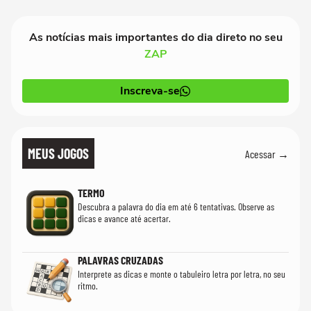
que só temos uma'
As notícias mais importantes do dia direto no seu
ZAP
Inscreva-se
MEUS JOGOS
Acessar →
TERMO
Descubra a palavra do dia em até 6 tentativas. Observe as
dicas e avance até acertar.
PALAVRAS CRUZADAS
Interprete as dicas e monte o tabuleiro letra por letra, no seu
ritmo.