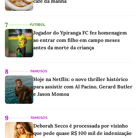
café da manhã
7
FUTEBOL
Jogador do Ypiranga FC fez homenagem
ao entrar com filho em campo meses
antes da morte da criança
8
FAMOSOS
Hoje na Netflix: o novo thriller histórico
para assistir com Al Pacino, Gerard Butler
e Jason Momoa
9
FAMOSOS
Deborah Secco é processada por vizinho
que pede quase R$ 100 mil de indenização