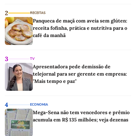
2
RECEITAS
Panqueca de maçã com aveia sem glúten:
receita fofinha, prática e nutritiva para o
café da manhã
3
TV
Apresentadora pede demissão de
telejornal para ser gerente em empresa:
"Mais tempo e paz"
4
ECONOMIA
Mega-Sena não tem vencedores e prêmio
acumula em R$ 135 milhões; veja dezenas