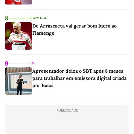
8
FLAMENGO
De Arrascaeta vai gerar bom lucro ao
Flamengo
9
TV
Apresentador deixa o SBT após 8 meses
para trabalhar em emissora digital criada
por Bacci
PUBLICIDADE