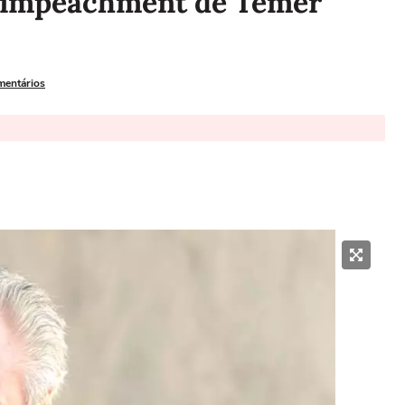
a impeachment de Temer
mentários