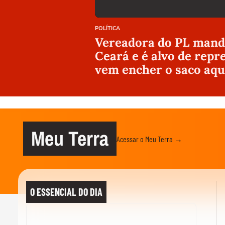
POLÍTICA
Vereadora do PL manda
Ceará e é alvo de repr
vem encher o saco aqu
Meu Terra
Acessar o Meu Terra →
O ESSENCIAL DO DIA