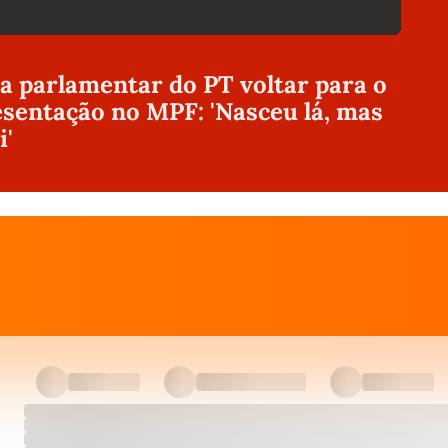
 parlamentar do PT voltar para o
esentação no MPF: 'Nasceu lá, mas
i'