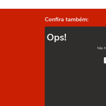
Confira também:
Ops!
Não f