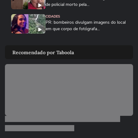
de policial morto pela...
CIDADES
PR: bombeiros divulgam imagens do local
em que corpo de fotógrafa...
CIDADES
Parte do teto de gesso desaba e atinge
Recomendado por Taboola
paciente recém-operada em...
CIDADES
Mãe acusada de matar recém-nascido em
Duque de Caxias detalha...
NOTÍCIAS
Pai de gari que morreu após ser
atropelado por motorista...
POLÍCIA
Mulher é acusada nas redes sociais de
tentar sequestrar criança...