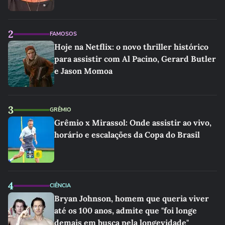
2
FAMOSOS
Hoje na Netflix: o novo thriller histórico
para assistir com Al Pacino, Gerard Butler
e Jason Momoa
3
GRÊMIO
Grêmio x Mirassol: Onde assistir ao vivo,
horário e escalações da Copa do Brasil
4
CIÊNCIA
Bryan Johnson, homem que queria viver
até os 100 anos, admite que "foi longe
demais em busca pela longevidade"