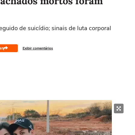
 achados mortos foram
guido de suicídio; sinais de luta corporal
ar
Exibir comentários