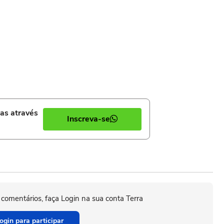
ias através
Inscreva-se
 comentários, faça Login na sua conta Terra
ogin para participar