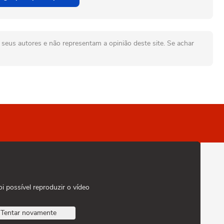
seus autores e não representam a opinião deste site. Se achar
oi possível reproduzir o vídeo
Tentar novamente