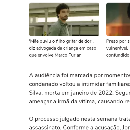
'Mãe ouviu o filho gritar de dor',
Preso por s
diz advogada da criança em caso
vulnerável,
que envolve Marco Furlan
confundido
namorada
A audiência foi marcada por momentos
condenado voltou a intimidar familiare
Silva, morta em janeiro de 2022. Segun
ameaçar a irmã da vítima, causando re
O processo julgado nesta semana trat
assassinato. Conforme a acusação, Jo