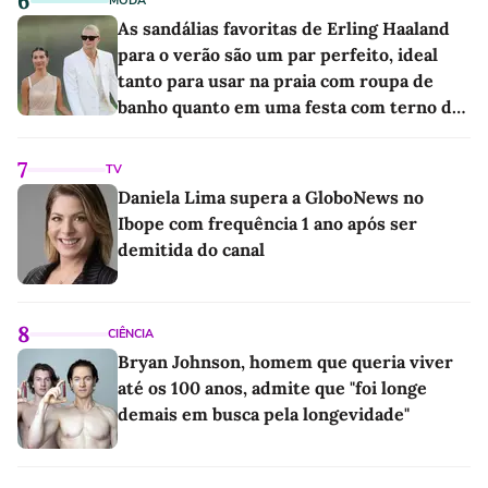
6
MODA
As sandálias favoritas de Erling Haaland
para o verão são um par perfeito, ideal
tanto para usar na praia com roupa de
banho quanto em uma festa com terno de
linho
7
TV
Daniela Lima supera a GloboNews no
Ibope com frequência 1 ano após ser
demitida do canal
8
CIÊNCIA
Bryan Johnson, homem que queria viver
até os 100 anos, admite que "foi longe
demais em busca pela longevidade"