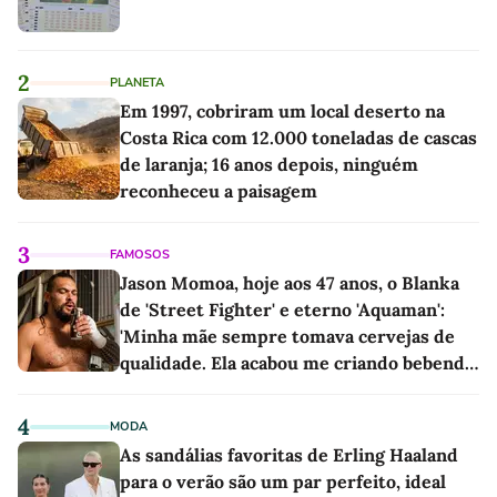
2
PLANETA
Em 1997, cobriram um local deserto na
Costa Rica com 12.000 toneladas de cascas
de laranja; 16 anos depois, ninguém
reconheceu a paisagem
3
FAMOSOS
Jason Momoa, hoje aos 47 anos, o Blanka
de 'Street Fighter' e eterno 'Aquaman':
'Minha mãe sempre tomava cervejas de
qualidade. Ela acabou me criando bebendo
as melhores'
4
MODA
As sandálias favoritas de Erling Haaland
para o verão são um par perfeito, ideal