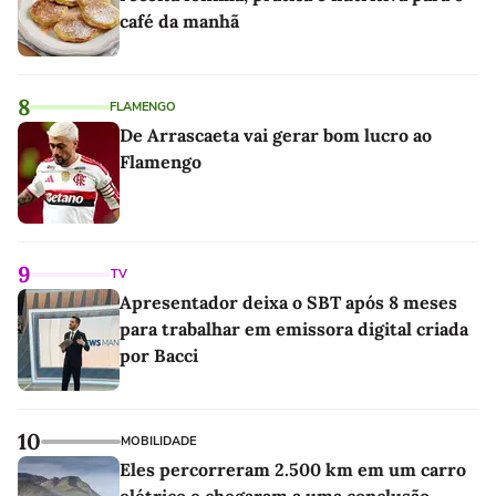
café da manhã
8
FLAMENGO
De Arrascaeta vai gerar bom lucro ao
Flamengo
9
TV
Apresentador deixa o SBT após 8 meses
para trabalhar em emissora digital criada
por Bacci
10
MOBILIDADE
Eles percorreram 2.500 km em um carro