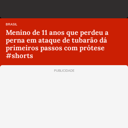
BRASIL
Menino de 11 anos que perdeu a
perna em ataque de tubarão dá
primeiros passos com prótese
#shorts
PUBLICIDADE