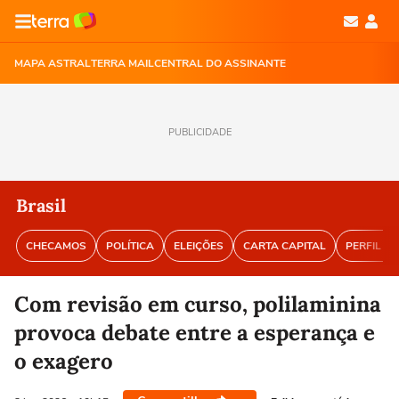
MAPA ASTRAL
TERRA MAIL
CENTRAL DO ASSINANTE
PUBLICIDADE
Brasil
CHECAMOS
POLÍTICA
ELEIÇÕES
CARTA CAPITAL
PERFIL BR
Com revisão em curso, polilaminina
provoca debate entre a esperança e
o exagero