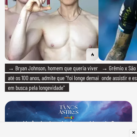
→ Bryan Johnson, homem que queria viver
→ Grêmio x São P
até os 100 anos, admite que "foi longe demais
onde assistir e e
em busca pela longevidade"
Você sabe de onde vêm seus bloqueios?
Fazer meu Mapa