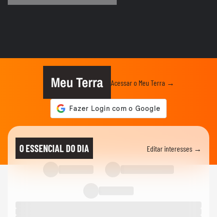
POLÍTICA
Vereadora do PL manda parlamentar do
PT voltar para o Ceará e é...
BRASIL
Ciclone extratropical coloca SP em alerta
e governo cria Gabinete...
Meu Terra
Acessar o Meu Terra →
CIDADES
Ciclone bomba: Defesa Civil alerta para
ventos de até 100 km/h em...
CIDADES
Vídeos mostram 'nuvem cogumelo'
O ESSENCIAL DO DIA
Editar interesses →
durante incêndio em...
CIDADES
Ferroviários aceitam proposta e encerram
greve nas linhas 11, 12 e...