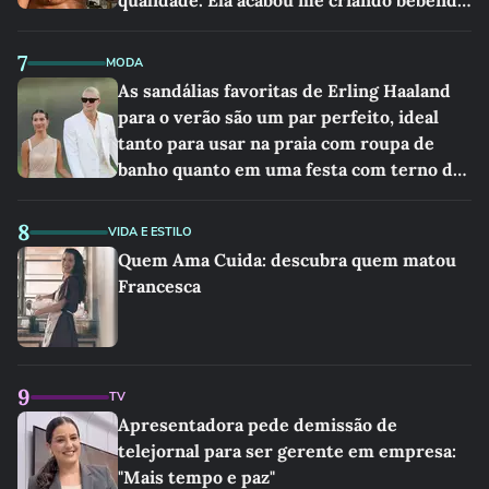
qualidade. Ela acabou me criando bebendo
as melhores'
7
MODA
As sandálias favoritas de Erling Haaland
para o verão são um par perfeito, ideal
tanto para usar na praia com roupa de
banho quanto em uma festa com terno de
linho
8
VIDA E ESTILO
Quem Ama Cuida: descubra quem matou
Francesca
9
TV
Apresentadora pede demissão de
telejornal para ser gerente em empresa:
"Mais tempo e paz"