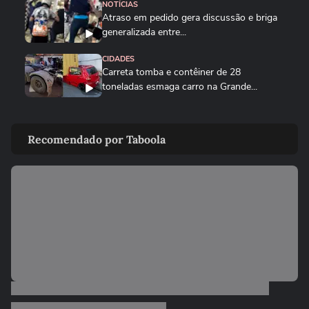
NOTÍCIAS
Atraso em pedido gera discussão e briga
generalizada entre...
CIDADES
Carreta tomba e contêiner de 28
toneladas esmaga carro na Grande...
CIDADES
Carro fica pendurado em estacionamento
Recomendado por Taboola
de prédio após motorista...
CIDADES
Após fim da greve, falha na CPTM
provoca lotação em estações de...
CIDADES
Incêndio destrói banca de jornais após
homem colocar fogo em...
CIDADES
PM resgata trabalhador boliviano após
fuga de oficina de costura...