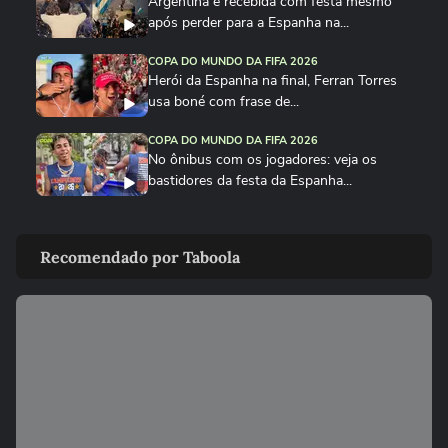
Argentina é recebida com festa mesmo
após perder para a Espanha na...
COPA DO MUNDO DA FIFA 2026
Herói da Espanha na final, Ferran Torres
usa boné com frase de...
COPA DO MUNDO DA FIFA 2026
No ônibus com os jogadores: veja os
bastidores da festa da Espanha...
COPA DO MUNDO DA FIFA 2026
Cucurella canta em festa da Espanha
Recomendado por Taboola
música viral criada por...
COPA DO MUNDO DA FIFA 2026
Fã de Neymar, Nico Williams surpreende
com 'funk proibidão' do...
COPA DO MUNDO DA FIFA 2026
Cucurella ‘perde a linha’ e ‘hidrata’ taça da
Copa do Mundo...