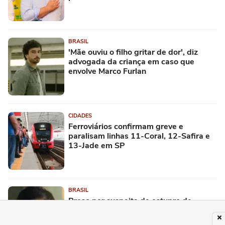
BRASIL
'Mãe ouviu o filho gritar de dor', diz
advogada da criança em caso que
envolve Marco Furlan
CIDADES
Ferroviários confirmam greve e
paralisam linhas 11-Coral, 12-Safira e
13-Jade em SP
BRASIL
Preso por suspeita de estupro de
vulnerável, Marco Furlan disse ter
confundido criança com namorada