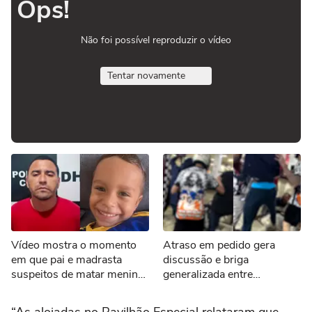
Ops!
Não foi possível reproduzir o vídeo
Tentar novamente
Vídeo mostra o momento
Atraso em pedido gera
em que pai e madrasta
discussão e briga
suspeitos de matar menino
generalizada entre
de 3 anos são presos no
motoboys e funcionários de
Tocantins
pizzaria em SP
“As alojadas no Pavilhão Especial relataram que,