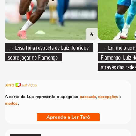
→ Essa foi a resposta de Luiz Henrique
→ Em meio as n
sobre jogar no Flamengo
Flamengo, Luiz H
através das redes
A carta da Lua representa o apego ao
passado
,
decepções
e
medos
.
Aprenda a Ler Tarô