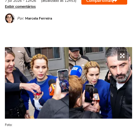
Compartilhar
7 jul
2026
- 12h26
(atualizado às 12h53)
Exibir comentários
Por:
Marcela Ferreira
Foto: