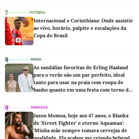
7
FUTEBOL
Internacional x Corinthians: Onde assistir
ao vivo, horário, palpite e escalações da
Copa do Brasil
8
MODA
As sandálias favoritas de Erling Haaland
para o verão são um par perfeito, ideal
tanto para usar na praia com roupa de
banho quanto em uma festa com terno de
linho
9
FAMOSOS
Jason Momoa, hoje aos 47 anos, o Blanka
de 'Street Fighter' e eterno 'Aquaman':
'Minha mãe sempre tomava cervejas de
qualidade. Ela acabou me criando bebendo