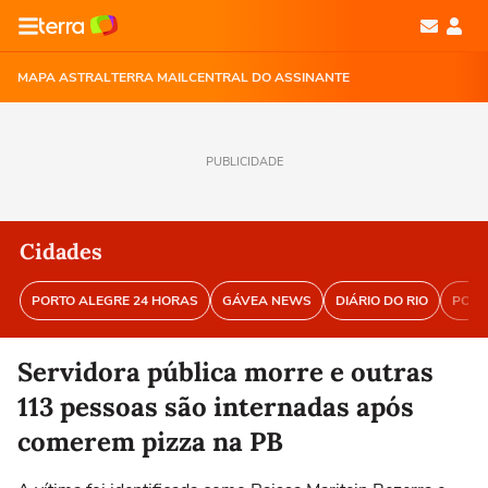
MAPA ASTRAL
TERRA MAIL
CENTRAL DO ASSINANTE
PUBLICIDADE
Cidades
PORTO ALEGRE 24 HORAS
GÁVEA NEWS
DIÁRIO DO RIO
PORT
Servidora pública morre e outras
113 pessoas são internadas após
comerem pizza na PB