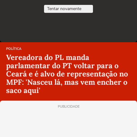
Tentar novamente
POLÍTICA
Vereadora do PL manda
parlamentar do PT voltar para o
Ceará e é alvo de representação no
MPF: 'Nasceu lá, mas vem encher o
saco aqui'
PUBLICIDADE