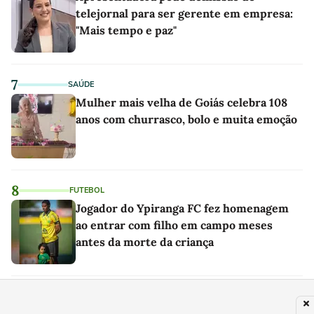
telejornal para ser gerente em empresa:
"Mais tempo e paz"
7
SAÚDE
Mulher mais velha de Goiás celebra 108
anos com churrasco, bolo e muita emoção
8
FUTEBOL
Jogador do Ypiranga FC fez homenagem
ao entrar com filho em campo meses
antes da morte da criança
9
MODA
As sandálias favoritas de Erling Haaland