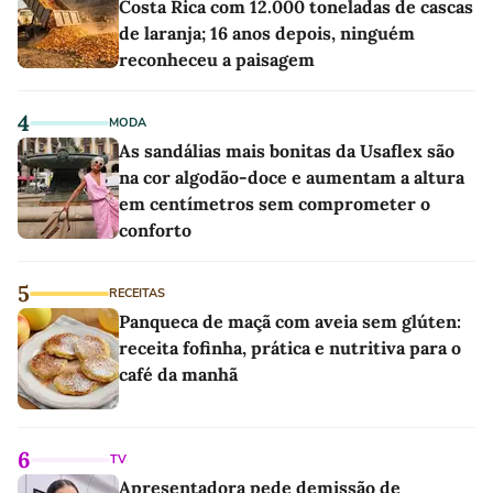
Costa Rica com 12.000 toneladas de cascas
de laranja; 16 anos depois, ninguém
reconheceu a paisagem
4
MODA
As sandálias mais bonitas da Usaflex são
na cor algodão-doce e aumentam a altura
em centímetros sem comprometer o
conforto
5
RECEITAS
Panqueca de maçã com aveia sem glúten:
receita fofinha, prática e nutritiva para o
café da manhã
6
TV
Apresentadora pede demissão de