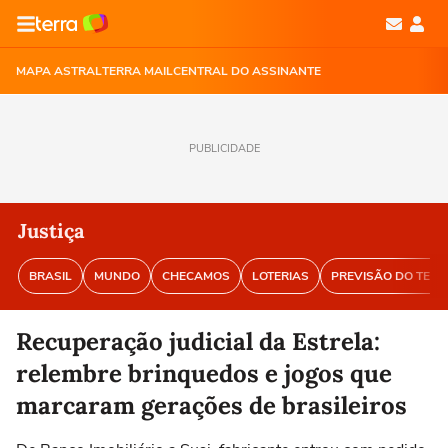
MAPA ASTRAL
TERRA MAIL
CENTRAL DO ASSINANTE
PUBLICIDADE
Justiça
BRASIL
MUNDO
CHECAMOS
LOTERIAS
PREVISÃO DO TEM
Recuperação judicial da Estrela:
relembre brinquedos e jogos que
marcaram gerações de brasileiros