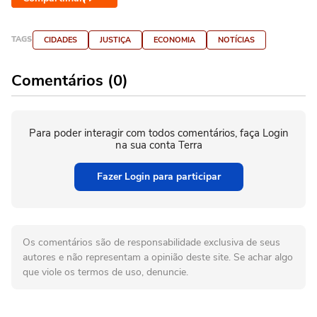
TAGS
CIDADES
JUSTIÇA
ECONOMIA
NOTÍCIAS
Comentários (0)
Para poder interagir com todos comentários, faça Login
na sua conta Terra
Fazer Login para participar
Os comentários são de responsabilidade exclusiva de seus
autores e não representam a opinião deste site. Se achar algo
que viole os termos de uso, denuncie.