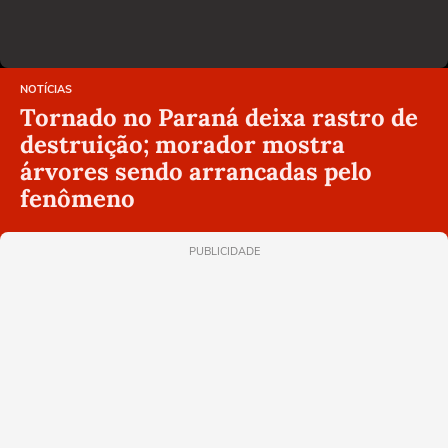
NOTÍCIAS
Tornado no Paraná deixa rastro de
destruição; morador mostra
árvores sendo arrancadas pelo
fenômeno
PUBLICIDADE