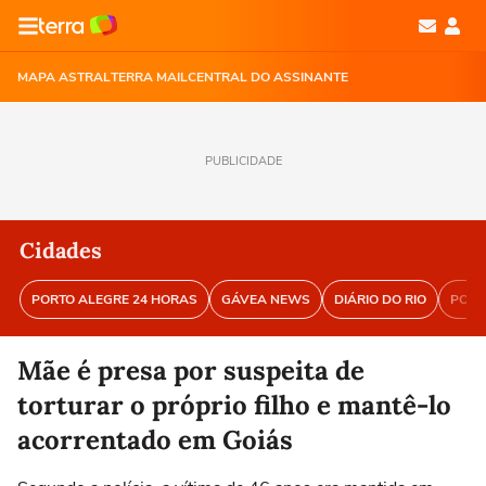
MAPA ASTRAL
TERRA MAIL
CENTRAL DO ASSINANTE
PUBLICIDADE
Cidades
PORTO ALEGRE 24 HORAS
GÁVEA NEWS
DIÁRIO DO RIO
PORT
Mãe é presa por suspeita de
torturar o próprio filho e mantê-lo
acorrentado em Goiás