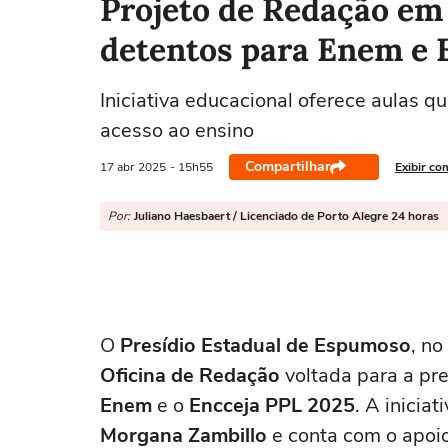
Projeto de Redação em
detentos para Enem e 
Iniciativa educacional oferece aulas q
acesso ao ensino
Compartilhar
17 abr
2025
- 15h55
Exibir co
Por:
Juliano Haesbaert / Licenciado de Porto Alegre 24 horas
O
Presídio Estadual de Espumoso
, no
Oficina de Redação
voltada para a pr
Enem
e o
Encceja PPL 2025
. A inicia
Morgana Zambillo
e conta com o apoio