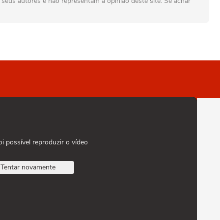
seus autores e não representam a opinião deste site. Se achar
oi possível reproduzir o vídeo
Tentar novamente