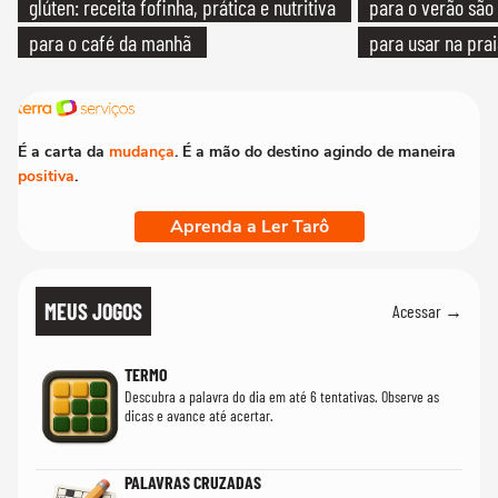
glúten: receita fofinha, prática e nutritiva
para o verão são 
para o café da manhã
para usar na pra
quanto em uma fe
É a carta da
mudança
. É a mão do destino agindo de maneira
positiva
.
Aprenda a Ler Tarô
MEUS JOGOS
Acessar →
TERMO
Descubra a palavra do dia em até 6 tentativas. Observe as
dicas e avance até acertar.
PALAVRAS CRUZADAS