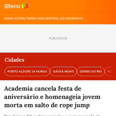
MAPA ASTRAL
TERRA MAIL
CENTRAL DO ASSINANTE
PUBLICIDADE
Cidades
PORTO ALEGRE 24 HORAS
GÁVEA NEWS
DIÁRIO DO RIO
PORT
Academia cancela festa de
aniversário e homenageia jovem
morta em salto de rope jump