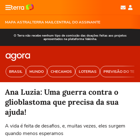
MAPA ASTRAL
TERRA MAIL
CENTRAL DO ASSINANTE
O Terra não recebe nenhum tipo de comissão das doações feitas aos projetos
apresentados na plataforma Vakinha.
BRASIL
MUNDO
CHECAMOS
LOTERIAS
PREVISÃO DO TEM
Ana Luzia: Uma guerra contra o
glioblastoma que precisa da sua
ajuda!
A vida é feita de desafios, e, muitas vezes, eles surgem
quando menos esperamos