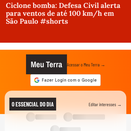
Ciclone bomba: Defesa Civil alerta
para ventos de até 100 km/h em
São Paulo #shorts
Meu Terra
Acessar o Meu Terra →
O ESSENCIAL DO DIA
Editar interesses →