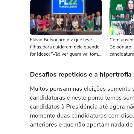
Flávio Bolsonaro diz que teve
Com ausênc
filhas para cuidarem dele quando
Bolsonaro, 
for idoso: 'Vão ver quem vai tomar
candidatura
conta de mim'
dama e Bia 
DF
Desafios repetidos e a hipertrofi
Muitos pensam nas eleições somente s
candidaturas e neste ponto temos se
candidatos à Presidência até agora nã
momento duas candidaturas com discu
anteriores e que não aportam nada de