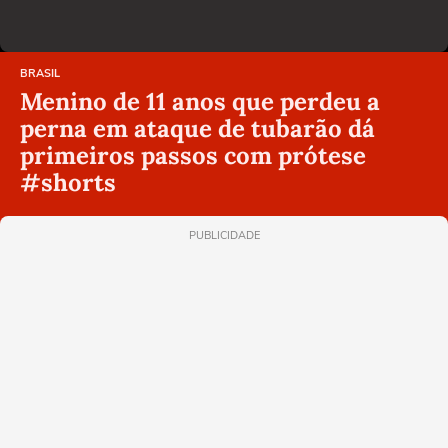
BRASIL
Menino de 11 anos que perdeu a
perna em ataque de tubarão dá
primeiros passos com prótese
#shorts
PUBLICIDADE