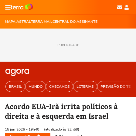
MAPA ASTRAL
TERRA MAIL
CENTRAL DO ASSINANTE
PUBLICIDADE
BRASIL
MUNDO
CHECAMOS
LOTERIAS
PREVISÃO DO TEM
Acordo EUA-Irã irrita políticos à
direita e à esquerda em Israel
15 jun
2026
- 19h40
(atualizado às 22h59)