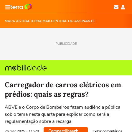
MAPA ASTRAL
TERRA MAIL
CENTRAL DO ASSINANTE
PUBLICIDADE
Carregador de carros elétricos em
prédios: quais as regras?
ABVE e o Corpo de Bombeiros fazem audiência pública
sob o tema nesta quarta para explicar como será a
regulamentação sobre a recarga
Compartilhar
Exibir comentários
26 mar
2025
- 11h20