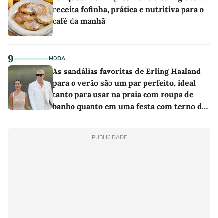
receita fofinha, prática e nutritiva para o
café da manhã
9
MODA
As sandálias favoritas de Erling Haaland
para o verão são um par perfeito, ideal
tanto para usar na praia com roupa de
banho quanto em uma festa com terno de
linho
PUBLICIDADE