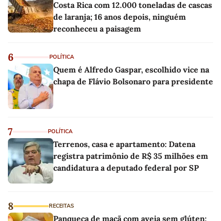
Costa Rica com 12.000 toneladas de cascas
de laranja; 16 anos depois, ninguém
reconheceu a paisagem
6
POLÍTICA
Quem é Alfredo Gaspar, escolhido vice na
chapa de Flávio Bolsonaro para presidente
7
POLÍTICA
Terrenos, casa e apartamento: Datena
registra patrimônio de R$ 35 milhões em
candidatura a deputado federal por SP
8
RECEITAS
Panqueca de maçã com aveia sem glúten: