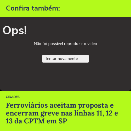
Confira também:
Ops!
Não foi possível reproduzir o vídeo
Tentar novamente
CIDADES
Ferroviários aceitam proposta e
encerram greve nas linhas 11, 12 e
13 da CPTM em SP