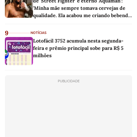
de 'Street Fighter' e eterno 'Aquaman':
'Minha mãe sempre tomava cervejas de
qualidade. Ela acabou me criando bebendo
as melhores'
9
NOTÍCIAS
Lotofácil 3752 acumula nesta segunda-
feira e prêmio principal sobe para R$ 5
milhões
PUBLICIDADE