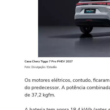
Caoa Chery Tiggo 7 Pro PHEV 2027
Foto: Divulgação / Estadão
Os motores elétricos, contudo, ficara
do predecessor. A potência combinad
de 37,2 kgfm.
A bateria tem agora 18,4 kWh (antes 