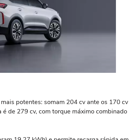
m mais potentes: somam 204 cv ante os 170 cv
a é de 279 cv, com torque máximo combinado
eram 19,27 kWh) e permite recarga rápida em