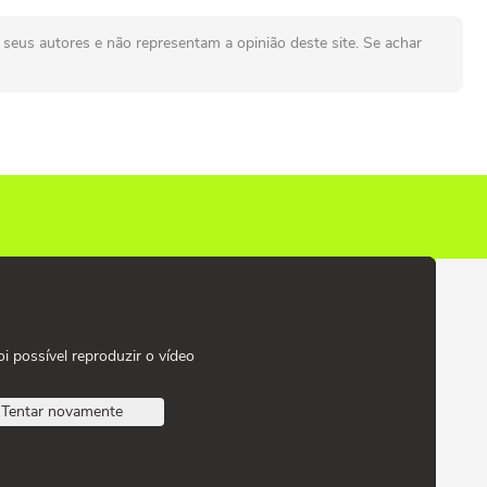
seus autores e não representam a opinião deste site. Se achar
oi possível reproduzir o vídeo
Tentar novamente