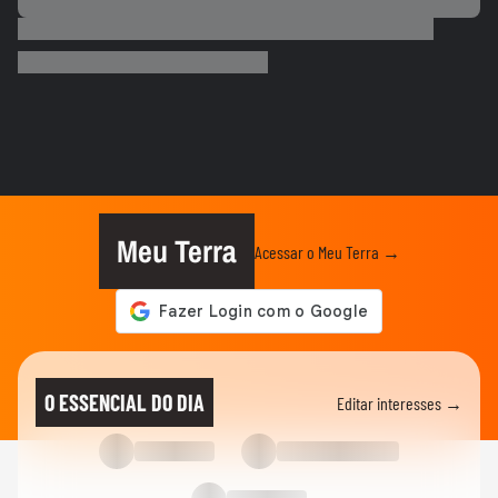
PALMEIRAS
Palmeiras reforça combate à violência
contra a mulher nos 20 anos...
ESPORTES
Rayssa Leal destaca legado olímpico do
skate, mas diz que esporte...
ESPORTES
Rayssa Leal fala sobre competir no Dia
dos Pais e diz que ganhará...
Meu Terra
Acessar o Meu Terra →
ESPORTES
Alex Escobar passa por cirurgia para
retirada de tumor
ESPORTES
Salah ganha festa surreal ao ser
O ESSENCIAL DO DIA
Editar interesses →
apresentado à torcida do...
BASQUETE
Hortência explica por que passou a usar
"OLY" ao lado do nome nas...