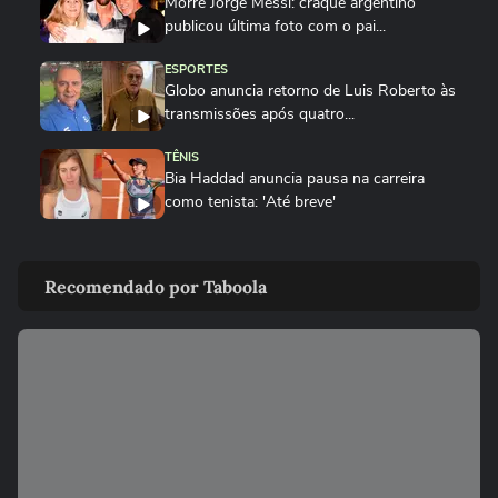
Morre Jorge Messi: craque argentino
publicou última foto com o pai...
ESPORTES
Globo anuncia retorno de Luis Roberto às
transmissões após quatro...
TÊNIS
Bia Haddad anuncia pausa na carreira
como tenista: 'Até breve'
ESPORTES
Rebeca Andrade conquista a maior nota
Recomendado por Taboola
do mundo no salto em 2026...
SURFE
Do isopor ao colo do filho: como 'Seu
Luiz' moldou o campeão Italo...
GINÁSTICA
Rebeca Andrade conquista a maior nota
do mundo no salto em 2026