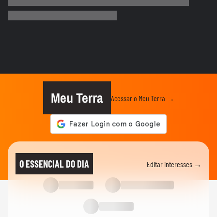
Neymar desabafa após polêmica em
campo: 'Existe diferença entre...
00:50
ESPORTES
3 exercícios para substituir o
levantamento terra
00:24
ESPORTES
Você sabe quantas calorias tem em uma
coxinha de frango?
Meu Terra
Acessar o Meu Terra →
ESPORTES
Por que o corpo treme durante a prancha?
00:26
ESPORTES
Vídeo mostra o momento em que jogador
O ESSENCIAL DO DIA
Editar interesses →
do São Paulo atropela idoso...
ESPORTES
Vídeo mostra o momento em que Nicolas,
do São Paulo, atropela...