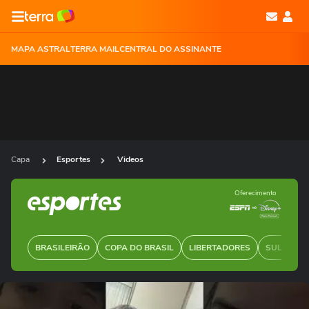
MAPA ASTRAL
TERRA MAIL
CENTRAL DO ASSINANTE
Capa
Esportes
Videos
Oferecimento
BRASILEIRÃO
COPA DO BRASIL
LIBERTADORES
SUL-AMER
Ops!