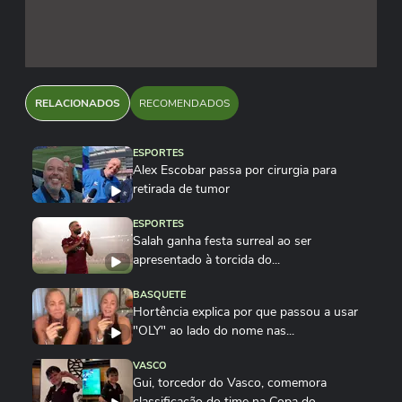
RELACIONADOS
RECOMENDADOS
ESPORTES
Alex Escobar passa por cirurgia para
retirada de tumor
ESPORTES
Salah ganha festa surreal ao ser
apresentado à torcida do...
BASQUETE
Hortência explica por que passou a usar
"OLY" ao lado do nome nas...
VASCO
Gui, torcedor do Vasco, comemora
classificação do time na Copa do...