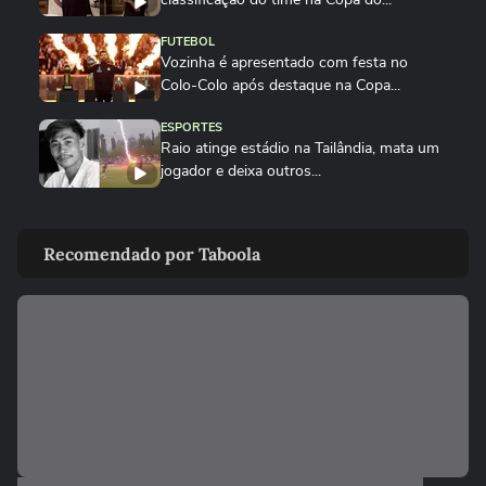
FUTEBOL
Vozinha é apresentado com festa no
Colo-Colo após destaque na Copa...
ESPORTES
Raio atinge estádio na Tailândia, mata um
jogador e deixa outros...
NEYMAR
Neymar relaxa em iate após polêmica
Recomendado por Taboola
contra o Remo e ironiza:...
ESPORTES
CBF divulga áudio do VAR sobre expulsão
polêmica de Marllon do Remo
NEYMAR
Neymar provoca confusão e é chamado
de 'vagabundo' por presidente...
ESPORTES