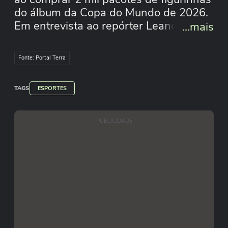
do álbum da Copa do Mundo de 2026.
Em entrevista ao repórter Leandro
...mais
Chagas, do Terra, o pequeno Luis
Carlos, de 11 anos, contou que se
Fonte: Portal Terra
divertiu abrindo os pacotes e revelou
qual foi a figurinha que mais gostou de
TAGS
tirar. #TerraMais #TerranaCopa
ESPORTES
#TerraEsportes #CopadoMundo
#FigurinhasdaCopa
PUBLICIDADE