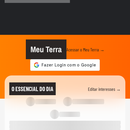
COPA DO MUNDO DA FIFA 2026
Imagens aéreas mostram ruas de Madri
tomadas por torcedores em...
COPA DO MUNDO DA FIFA 2026
‘Somos os reis do mundo’: seleção da
Espanha arrasta multidão em...
Meu Terra
Acessar o Meu Terra →
COPA DO MUNDO DA FIFA 2026
Lamine Yamal manda recado a Paredes
após agressão a Gavi na final...
COPA DO MUNDO DA FIFA 2026
Adolescente morre após fonte desabar
O ESSENCIAL DO DIA
Editar interesses →
durante comemoração do título...
COPA DO MUNDO DA FIFA 2026
Torcedores argentinos entram em
confronto com a PM no RJ após...