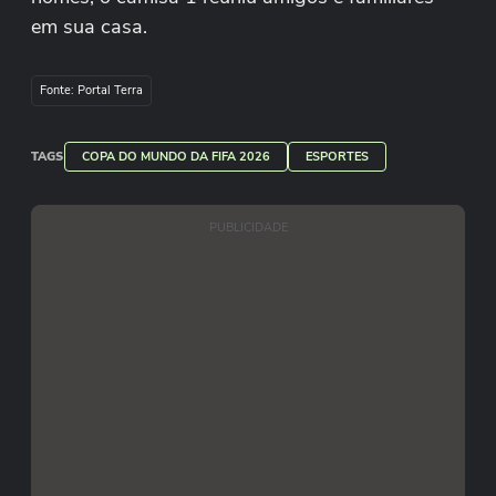
em sua casa.
Reprodução/Hugo Souza/Youtube
Fonte: Portal Terra
TAGS
COPA DO MUNDO DA FIFA 2026
ESPORTES
PUBLICIDADE