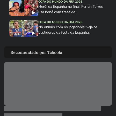
COPA DO MUNDO DA FIFA 2026
Herói da Espanha na final, Ferran Torres
usa boné com frase de...
COPA DO MUNDO DA FIFA 2026
No ônibus com os jogadores: veja os
bastidores da festa da Espanha...
COPA DO MUNDO DA FIFA 2026
Cucurella canta em festa da Espanha
Recomendado por Taboola
música viral criada por...
COPA DO MUNDO DA FIFA 2026
Fã de Neymar, Nico Williams surpreende
com 'funk proibidão' do...
COPA DO MUNDO DA FIFA 2026
Cucurella ‘perde a linha’ e ‘hidrata’ taça da
Copa do Mundo...
COPA DO MUNDO DA FIFA 2026
Que intimidade! Lamine Yamal faz carinho
e 'lustra' taça da Copa...