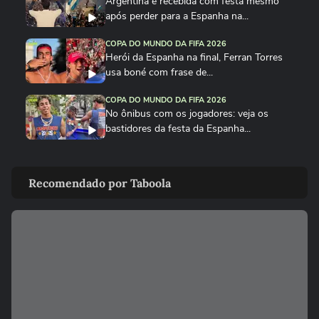
Argentina é recebida com festa mesmo
após perder para a Espanha na...
COPA DO MUNDO DA FIFA 2026
Herói da Espanha na final, Ferran Torres
usa boné com frase de...
COPA DO MUNDO DA FIFA 2026
No ônibus com os jogadores: veja os
bastidores da festa da Espanha...
COPA DO MUNDO DA FIFA 2026
Cucurella canta em festa da Espanha
Recomendado por Taboola
música viral criada por...
COPA DO MUNDO DA FIFA 2026
Fã de Neymar, Nico Williams surpreende
com 'funk proibidão' do...
COPA DO MUNDO DA FIFA 2026
Cucurella ‘perde a linha’ e ‘hidrata’ taça da
Copa do Mundo...