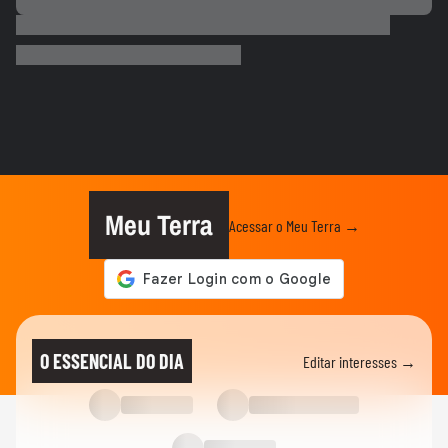
COPA DO MUNDO DA FIFA 2026
Que intimidade! Lamine Yamal faz carinho
e 'lustra' taça da Copa...
COPA DO MUNDO DA FIFA 2026
Imagens aéreas mostram ruas de Madri
tomadas por torcedores em...
COPA DO MUNDO DA FIFA 2026
‘Somos os reis do mundo’: seleção da
Espanha arrasta multidão em...
Meu Terra
Acessar o Meu Terra →
COPA DO MUNDO DA FIFA 2026
Lamine Yamal manda recado a Paredes
após agressão a Gavi na final...
COPA DO MUNDO DA FIFA 2026
Adolescente morre após fonte desabar
O ESSENCIAL DO DIA
Editar interesses →
durante comemoração do título...
COPA DO MUNDO DA FIFA 2026
Torcedores argentinos entram em
confronto com a PM no RJ após...