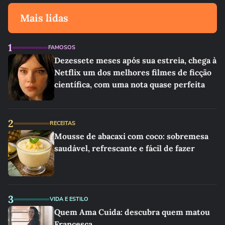
Mais lidas
1
FAMOSOS
Dezessete meses após sua estreia, chega à
Netflix um dos melhores filmes de ficção
científica, com uma nota quase perfeita
2
RECEITAS
Mousse de abacaxi com coco: sobremesa
saudável, refrescante e fácil de fazer
3
VIDA E ESTILO
Quem Ama Cuida: descubra quem matou
Francesca