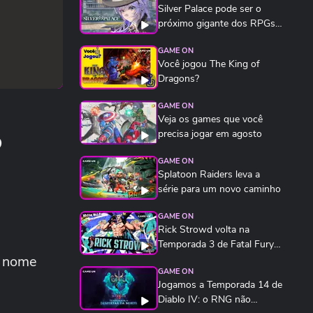
Silver Palace pode ser o
próximo gigante dos RPGs
de anime
GAME ON
Você jogou The King of
Dragons?
GAME ON
Veja os games que você
o
precisa jogar em agosto
GAME ON
Splatoon Raiders leva a
série para um novo caminho
GAME ON
Rick Strowd volta na
Temporada 3 de Fatal Fury:
o nome
City of the Wolves...
GAME ON
Jogamos a Temporada 14 de
Diablo IV: o RNG não