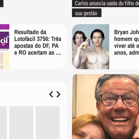
Carlos anuncia saída do filho 
sua gestão
Resultado da
Bryan Joh
Lotofácil 3756: Três
homem qu
apostas do DF, PA
viver até 
e RO acertam as 15
anos, adm
dezenas nesta
"foi long
sexta-feira
em busca 
longevida