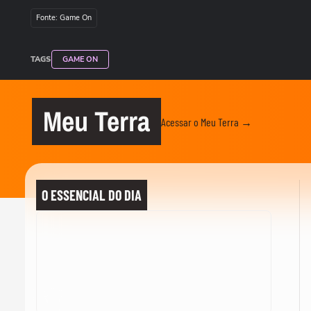
Fonte: Game On
TAGS
GAME ON
Meu Terra
Acessar o Meu Terra →
O ESSENCIAL DO DIA