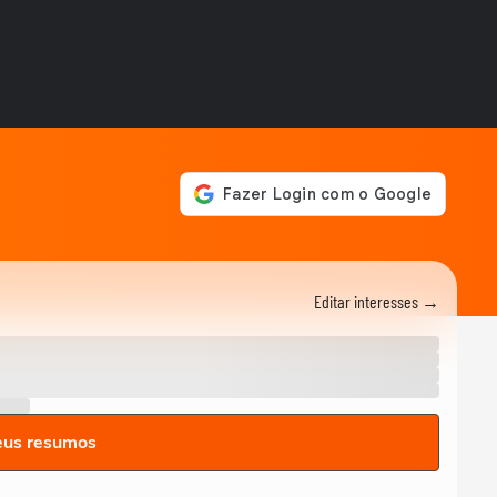
perdoa
GAME ON
SNK traz de volta Ninja
Master's, clássico esquecido
de 1996
GAME ON
F1 25 ganha a temporada
2026 com novos carros,
Madri e Audi no grid
GAME ON
Kenshiro estreia em Fatal
Fury e não é tão apelão
quanto parece
GAME ON
Editar interesses →
Devil May Cry 5 chega no
Switch 2 com edição
completa
GAME ON
Cinco jogos de futebol mais
bizarros que existem
eus resumos
GAME ON
Star Fox retorna após 10