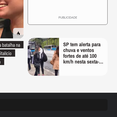
PUBLICIDADE
SP tem alerta para
 batalha na
chuva e ventos
italício
fortes de até 100
km/h nesta sexta-
a
feira; veja a
previsão do tempo