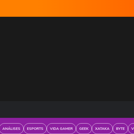
ANÁLISES
ESPORTS
VIDA GAMER
GEEK
XATAKA
BYTE
V