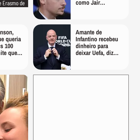
como Jair
de Erasmo de
Bolsonaro e
declara patrimônio
de R$ 187 mil
nson,
Amante de
e queria
Infantino recebeu
os 100
dinheiro para
ite que
deixar Uefa, diz
e demais
jornal
pela
de"