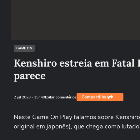
GAME ON
Kenshiro estreia em Fatal 
parece
Compartilhar
2 jul 2026
- 15h40
Exibir comentários
Neste Game On Play falamos sobre Kenshiro, 
original em japonês), que chega como lutador