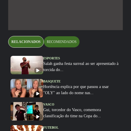
RELACIONADOS
RECOMENDADOS
ESPORTES
Salah ganha festa surreal ao ser apresentado à
torcida do...
BASQUETE
Hortência explica por que passou a usar
"OLY" ao lado do nome nas...
VASCO
Gui, torcedor do Vasco, comemora
classificação do time na Copa do...
FUTEBOL