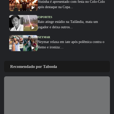
Vozinha é apresentado com festa no Colo-Colo
após destaque na Copa...
ESPORTES
Raio atinge estádio na Tailândia, mata um
jogador e deixa outros...
NEYMAR
Neymar relaxa em iate após polêmica contra o
Remo e ironiza:...
ESPORTES
CBF divulga áudio do VAR sobre expulsão
Recomendado por Taboola
polêmica de Marllon do Remo
NEYMAR
Neymar provoca confusão e é chamado de
'vagabundo' por presidente...
ESPORTES
Neymar desabafa após polêmica em campo:
'Existe diferença entre...
00:50