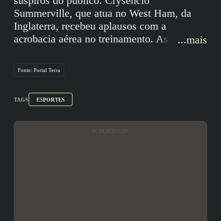
suspiros do público. Crysencio
Summerville, que atua no West Ham, da
Inglaterra, recebeu aplausos com a
acrobacia aérea no treinamento. As
...mais
imagens divulgadas pela seleção holandesa
rapidamente viralizaram nas redes sociais
Fonte: Portal Terra
com elogios ao atleta. #terranacopa
#terraesportes
TAGS
Reprodução/onsoranje/Instagram
ESPORTES
PUBLICIDADE