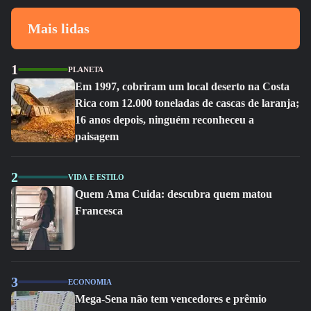
Mais lidas
1
PLANETA
Em 1997, cobriram um local deserto na Costa
Rica com 12.000 toneladas de cascas de laranja;
16 anos depois, ninguém reconheceu a
paisagem
2
VIDA E ESTILO
Quem Ama Cuida: descubra quem matou
Francesca
3
ECONOMIA
Mega-Sena não tem vencedores e prêmio