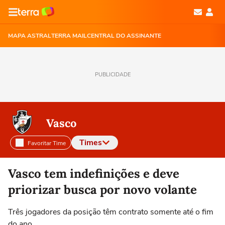
MAPA ASTRAL
TERRA MAIL
CENTRAL DO ASSINANTE
PUBLICIDADE
Vasco
Times
Favoritar Time
Selecione o time para ver as notícias
Vasco tem indefinições e deve
priorizar busca por novo volante
Três jogadores da posição têm contrato somente até o fim
do ano