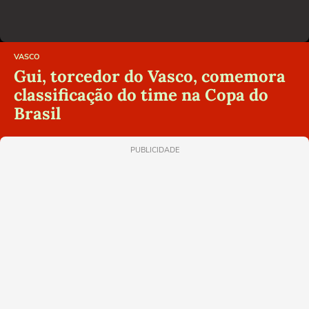
VASCO
Gui, torcedor do Vasco, comemora
classificação do time na Copa do
Brasil
PUBLICIDADE