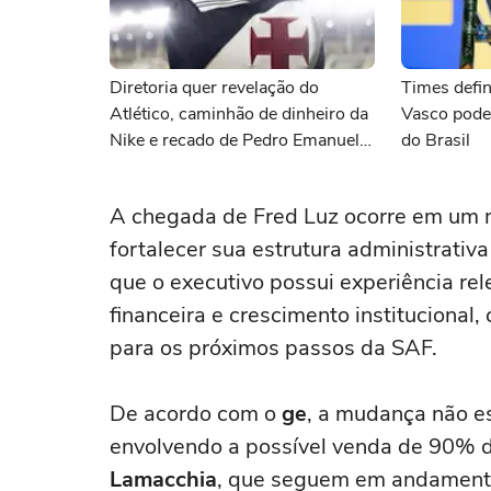
Diretoria quer revelação do
Times defin
Atlético, caminhão de dinheiro da
Vasco pode
Nike e recado de Pedro Emanuel
do Brasil
para Marino Hinestroza: as
últimas notícias do Vasco
A chegada de Fred Luz ocorre em um 
fortalecer sua estrutura administrativa
que o executivo possui experiência re
financeira e crescimento institucional
para os próximos passos da SAF.
De acordo com o
ge
, a mudança não e
envolvendo a possível venda de 90% 
Lamacchia
, que seguem em andamento.