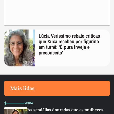
Lúcia Veríssimo rebate críticas
que Xuxa recebeu por figurino
em turnê: 'É pura inveja e
preconceito'
Mais lidas
1
MODA
As sandálias douradas que as mulheres