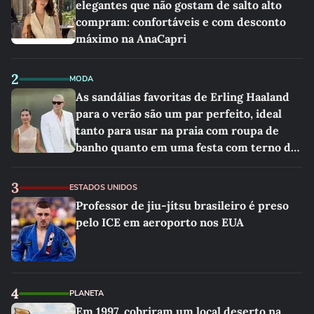
elegantes que não gostam de salto alto
compram: confortáveis e com desconto
máximo na AnaCapri
2
MODA
As sandálias favoritas de Erling Haaland
para o verão são um par perfeito, ideal
tanto para usar na praia com roupa de
banho quanto em uma festa com terno de
linho
3
ESTADOS UNIDOS
Professor de jiu-jítsu brasileiro é preso
pelo ICE em aeroporto nos EUA
4
PLANETA
Em 1997, cobriram um local deserto na