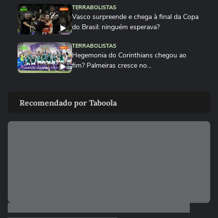
TERRABOLISTAS
Vasco surpreende e chega à final da Copa
do Brasil: ninguém esperava?
TERRABOLISTAS
Hegemonia do Corinthians chegou ao
fim? Palmeiras cresce no...
TERRABOLISTAS
Palmeiras atropela! Final expõe falhas graves do Corinthians
Recomendado por Taboola
TERRABOLISTAS
Palmeiras vai reformular? Abel precisa de
reforços para 2026
TERRABOLISTAS
Neymar salvou o Santos! A atuação mais
decisiva desde o retorno?
TERRABOLISTAS
Flamengo conquista nono Campeonato