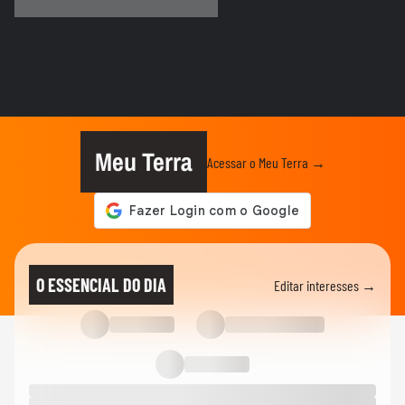
Brasileiro
TERRABOLISTAS
Alemanha passa fácil? Equador e Costa do
Marfim brigam pela vaga!
TERRABOLISTAS
Repescagem mortal na Copa: Itália corre
risco real de ficar fora!
Meu Terra
Acessar o Meu Terra →
TERRABOLISTAS
Brasil vai chegar forte em 2026? Ancelotti
ainda busca o time ideal
TERRABOLISTAS
Neymar deve ir à Copa? Discussão quente
O ESSENCIAL DO DIA
Editar interesses →
sobre físico e função no...
TERRABOLISTAS
Seleção perdeu identidade? Debate sobre
Ancelotti e treinadores...