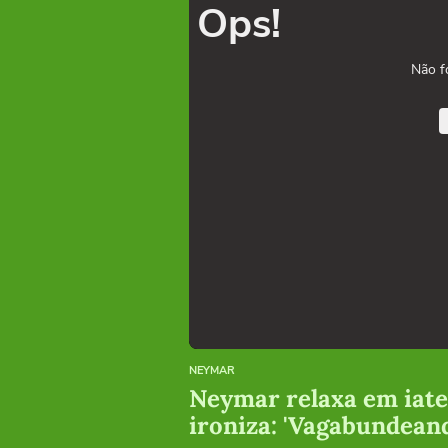
Ops!
Não f
NEYMAR
Neymar relaxa em iate
ironiza: 'Vagabundean