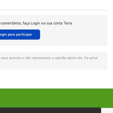
 comentários, faça Login na sua conta Terra
ogin para participar
seus autores e não representam a opinião deste site. Se achar