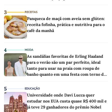
3
RECEITAS
Panqueca de maçã com aveia sem glúten:
receita fofinha, prática e nutritiva para o
café da manhã
4
MODA
As sandálias favoritas de Erling Haaland
para o verão são um par perfeito, ideal
tanto para usar na praia com roupa de
banho quanto em uma festa com terno de
linho
5
EDUCAÇÃO
Universidade onde Davi Lucca quer
estudar nos EUA custa quase R$ 400 mil e
já teve 29 ganhadores do prêmio Nobel