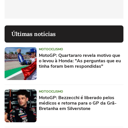
Últimas notícias
MOTOCICLISMO
MotoGP: Quartararo revela motivo que
o levou à Honda: "As perguntas que eu
tinha foram bem respondidas"
MOTOCICLISMO
MotoGP: Bezzecchi é liberado pelos
médicos e retorna para o GP da Grã-
Bretanha em Silverstone