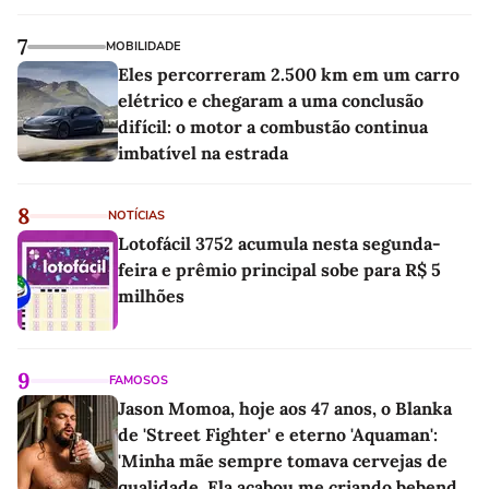
7
MOBILIDADE
Eles percorreram 2.500 km em um carro
elétrico e chegaram a uma conclusão
difícil: o motor a combustão continua
imbatível na estrada
8
NOTÍCIAS
Lotofácil 3752 acumula nesta segunda-
feira e prêmio principal sobe para R$ 5
milhões
9
FAMOSOS
Jason Momoa, hoje aos 47 anos, o Blanka
de 'Street Fighter' e eterno 'Aquaman':
'Minha mãe sempre tomava cervejas de
qualidade. Ela acabou me criando bebendo