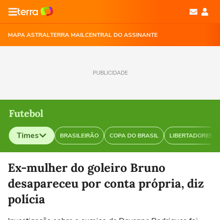
MAPA ASTRAL
TERRA MAIL
CENTRAL DO ASSINANTE
PUBLICIDADE
Futebol
Times
BRASILEIRÃO
COPA DO BRASIL
LIBERTADORES
Selecione o time para ver as notícias
Ex-mulher do goleiro Bruno
desapareceu por conta própria, diz
polícia