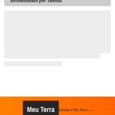
Recomendado por Taboola
Meu Terra
Acessar o Meu Terra →