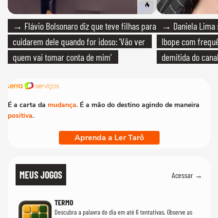
→ Flávio Bolsonaro diz que teve filhas para
→ Daniela Lima 
cuidarem dele quando for idoso: 'Vão ver
Ibope com frequê
quem vai tomar conta de mim'
demitida do cana
É a carta da
mudança
. É a mão do destino agindo de maneira
positiva
.
Aprenda a Ler Tarô
MEUS JOGOS
Acessar →
TERMO
Descubra a palavra do dia em até 6 tentativas. Observe as