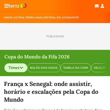
MAPA ASTRAL
TERRA MAIL
CENTRAL DO ASSINANTE
PUBLICIDADE
Copa do Mundo da Fifa 2026
Times
BOLÃO DOS JOGOS
TABELA DA COPA
SELEÇÃO B
Selecione o time para ver as notícias
França x Senegal: onde assistir,
horário e escalações pela Copa do
Mundo