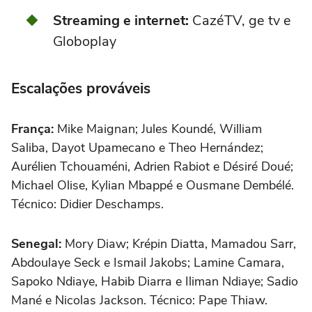
Streaming e internet:
CazéTV, ge tv e
Globoplay
Escalações prováveis
França:
Mike Maignan; Jules Koundé, William
Saliba, Dayot Upamecano e Theo Hernández;
Aurélien Tchouaméni, Adrien Rabiot e Désiré Doué;
Michael Olise, Kylian Mbappé e Ousmane Dembélé.
Técnico: Didier Deschamps.
Senegal:
Mory Diaw; Krépin Diatta, Mamadou Sarr,
Abdoulaye Seck e Ismail Jakobs; Lamine Camara,
Sapoko Ndiaye, Habib Diarra e Iliman Ndiaye; Sadio
Mané e Nicolas Jackson. Técnico: Pape Thiaw.