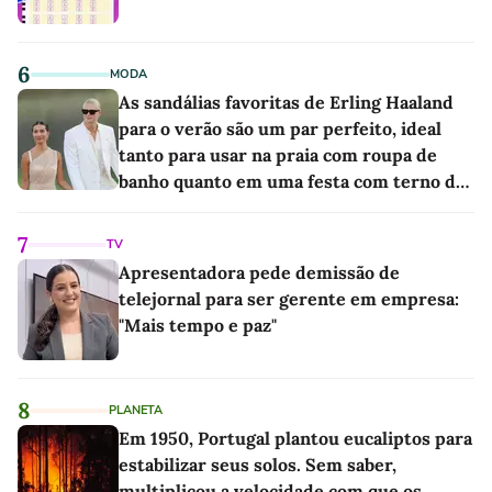
6
MODA
As sandálias favoritas de Erling Haaland
para o verão são um par perfeito, ideal
tanto para usar na praia com roupa de
banho quanto em uma festa com terno de
linho
7
TV
Apresentadora pede demissão de
telejornal para ser gerente em empresa:
"Mais tempo e paz"
8
PLANETA
Em 1950, Portugal plantou eucaliptos para
estabilizar seus solos. Sem saber,
multiplicou a velocidade com que os