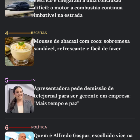
elétrico e chegaram a uma conclusão
difícil: o motor a combustão continua
imbatível na estrada
4
RECEITAS
Mousse de abacaxi com coco: sobremesa
saudável, refrescante e fácil de fazer
5
TV
Apresentadora pede demissão de
telejornal para ser gerente em empresa:
"Mais tempo e paz"
6
POLÍTICA
Quem é Alfredo Gaspar, escolhido vice na