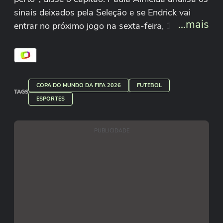
sinais deixados pela Seleção e se Endrick vai
...mais
entrar no próximo jogo na sexta-feira, 19.
#TerraNaCopa
Paula Almeida/Terra
COPA DO MUNDO DA FIFA 2026
FUTEBOL
TAGS
ESPORTES
PUBLICIDADE