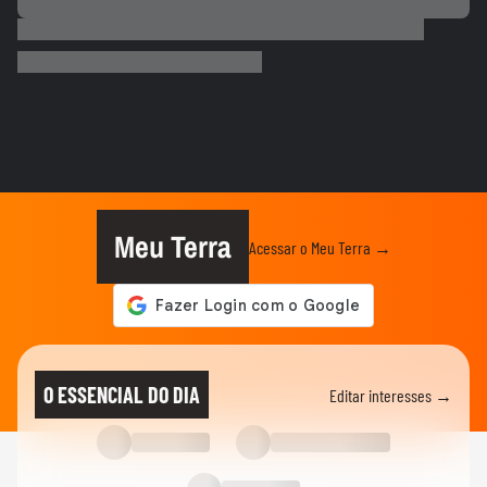
COPA DO MUNDO DA FIFA 2026
Que intimidade! Lamine Yamal faz carinho
e 'lustra' taça da Copa...
COPA DO MUNDO DA FIFA 2026
Imagens aéreas mostram ruas de Madri
tomadas por torcedores em...
COPA DO MUNDO DA FIFA 2026
‘Somos os reis do mundo’: seleção da
Espanha arrasta multidão em...
Meu Terra
Acessar o Meu Terra →
COPA DO MUNDO DA FIFA 2026
Lamine Yamal manda recado a Paredes
após agressão a Gavi na final...
COPA DO MUNDO DA FIFA 2026
Adolescente morre após fonte desabar
O ESSENCIAL DO DIA
Editar interesses →
durante comemoração do título...
COPA DO MUNDO DA FIFA 2026
Torcedores argentinos entram em
confronto com a PM no RJ após...