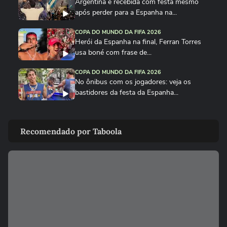
Argentina é recebida com festa mesmo
após perder para a Espanha na...
COPA DO MUNDO DA FIFA 2026
Herói da Espanha na final, Ferran Torres
usa boné com frase de...
COPA DO MUNDO DA FIFA 2026
No ônibus com os jogadores: veja os
bastidores da festa da Espanha...
COPA DO MUNDO DA FIFA 2026
Cucurella canta em festa da Espanha
Recomendado por Taboola
música viral criada por...
COPA DO MUNDO DA FIFA 2026
Fã de Neymar, Nico Williams surpreende
com 'funk proibidão' do...
COPA DO MUNDO DA FIFA 2026
Cucurella ‘perde a linha’ e ‘hidrata’ taça da
Copa do Mundo...