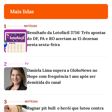
Mais lidas
1
NOTÍCIAS
Resultado da Lotofácil 3756: Três apostas
do DF, PA e RO acertam as 15 dezenas
nesta sexta-feira
2
TV
Daniela Lima supera a GloboNews no
Ibope com frequência 1 ano após ser
demitida do canal
3
NOTÍCIAS
Ragnar pit bull: o herói que lutou contra