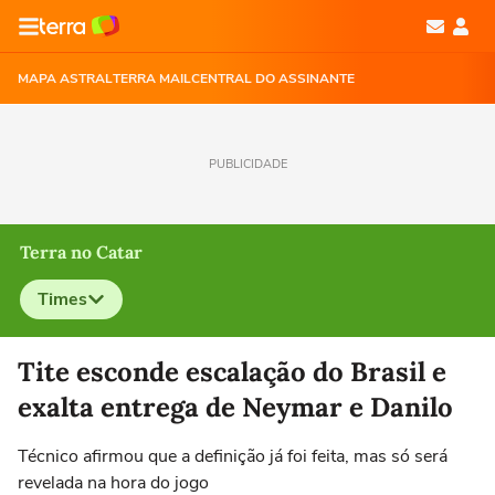
MAPA ASTRAL
TERRA MAIL
CENTRAL DO ASSINANTE
PUBLICIDADE
Terra no Catar
Times
Selecione o time para ver as notícias
Tite esconde escalação do Brasil e
exalta entrega de Neymar e Danilo
Técnico afirmou que a definição já foi feita, mas só será
revelada na hora do jogo