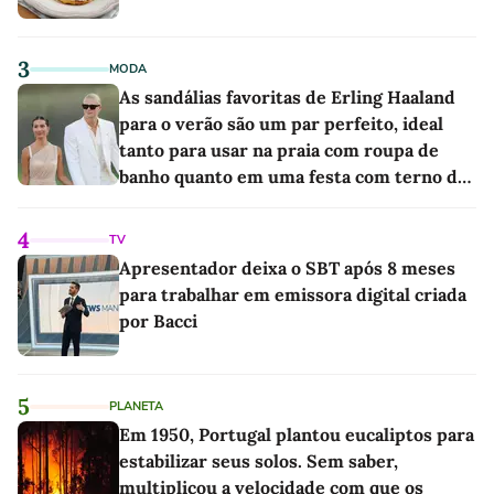
3
MODA
As sandálias favoritas de Erling Haaland
para o verão são um par perfeito, ideal
tanto para usar na praia com roupa de
banho quanto em uma festa com terno de
linho
4
TV
Apresentador deixa o SBT após 8 meses
para trabalhar em emissora digital criada
por Bacci
5
PLANETA
Em 1950, Portugal plantou eucaliptos para
estabilizar seus solos. Sem saber,
multiplicou a velocidade com que os