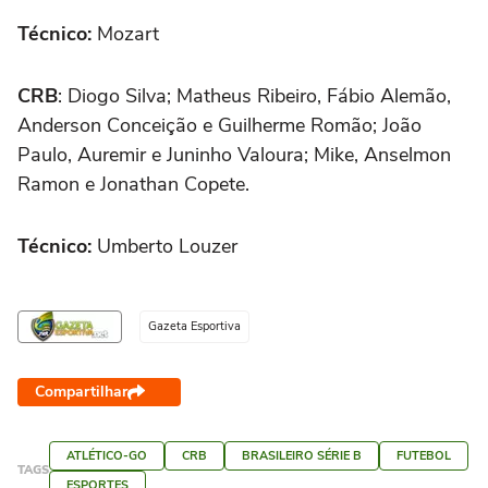
Técnico:
Mozart
CRB
: Diogo Silva; Matheus Ribeiro, Fábio Alemão,
Anderson Conceição e Guilherme Romão; João
Paulo, Auremir e Juninho Valoura; Mike, Anselmon
Ramon e Jonathan Copete.
Técnico:
Umberto Louzer
Gazeta Esportiva
Compartilhar
ATLÉTICO-GO
CRB
BRASILEIRO SÉRIE B
FUTEBOL
TAGS
ESPORTES