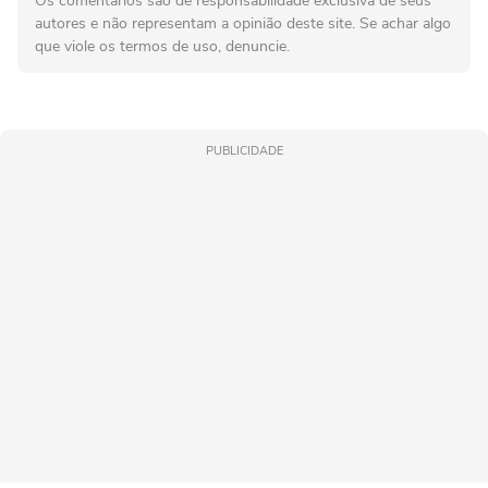
Os comentários são de responsabilidade exclusiva de seus
autores e não representam a opinião deste site. Se achar algo
que viole os termos de uso, denuncie.
PUBLICIDADE