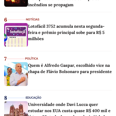
incêndios se propagam
6
NOTÍCIAS
Lotofácil 3752 acumula nesta segunda-
feira e prêmio principal sobe para R$ 5
milhões
7
POLÍTICA
Quem é Alfredo Gaspar, escolhido vice na
chapa de Flávio Bolsonaro para presidente
8
EDUCAÇÃO
Universidade onde Davi Lucca quer
estudar nos EUA custa quase R$ 400 mil e