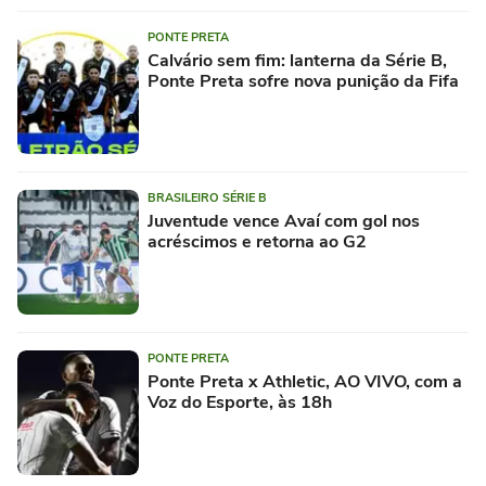
PONTE PRETA
Calvário sem fim: lanterna da Série B,
Ponte Preta sofre nova punição da Fifa
BRASILEIRO SÉRIE B
Juventude vence Avaí com gol nos
acréscimos e retorna ao G2
PONTE PRETA
Ponte Preta x Athletic, AO VIVO, com a
Voz do Esporte, às 18h