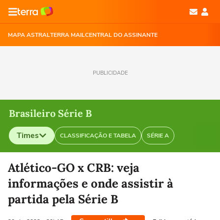
MAPA ASTRAL
TERRA MAIL
CENTRAL DO ASSINANTE
PUBLICIDADE
Brasileiro Série B
Times
CLASSIFICAÇÃO E TABELA
SÉRIE A
Selecione o time para ver as notícias
Atlético-GO x CRB: veja
informações e onde assistir à
partida pela Série B