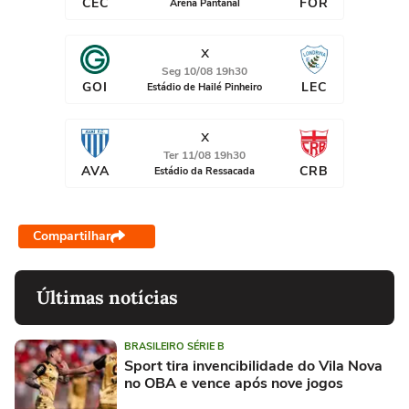
CEC
FOR
Arena Pantanal
x
Seg 10/08 19h30
GOI
LEC
Estádio de Hailé Pinheiro
x
Ter 11/08 19h30
AVA
CRB
Estádio da Ressacada
Compartilhar
Últimas notícias
BRASILEIRO SÉRIE B
Sport tira invencibilidade do Vila Nova
no OBA e vence após nove jogos