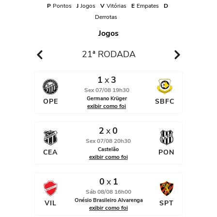
P
Pontos
J
Jogos
V
Vitórias
E
Empates
D
Derrotas
21ª RODADA
1
x
3
Sex 07/08 19h30
Germano Krüger
OPE
SBFC
exibir como foi
2
x
0
Sex 07/08 20h30
Castelão
CEA
PON
exibir como foi
0
x
1
Sáb 08/08 16h00
Onésio Brasileiro Alvarenga
VIL
SPT
exibir como foi