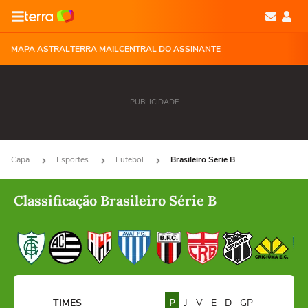
MAPA ASTRAL
TERRA MAIL
CENTRAL DO ASSINANTE
PUBLICIDADE
Capa
Esportes
Futebol
Brasileiro Serie B
Classificação Brasileiro Série B
TIMES
P
J
V
E
D
GP
GC
SG