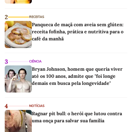
2
RECEITAS
Panqueca de maçã com aveia sem glúten:
receita fofinha, prática e nutritiva para o
café da manhã
3
CIÊNCIA
Bryan Johnson, homem que queria viver
até os 100 anos, admite que "foi longe
demais em busca pela longevidade"
4
NOTÍCIAS
Ragnar pit bull: o herói que lutou contra
uma onça para salvar sua família