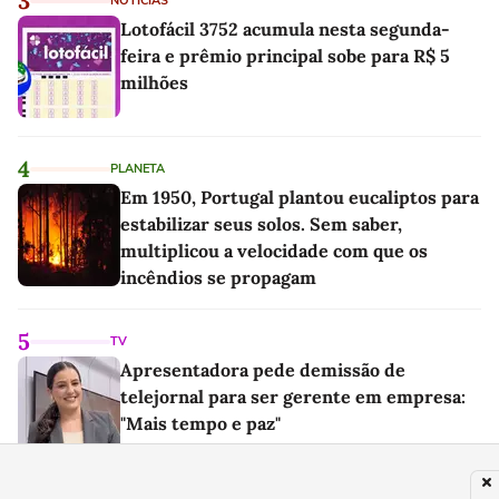
3
NOTÍCIAS
Lotofácil 3752 acumula nesta segunda-
feira e prêmio principal sobe para R$ 5
milhões
4
PLANETA
Em 1950, Portugal plantou eucaliptos para
estabilizar seus solos. Sem saber,
multiplicou a velocidade com que os
incêndios se propagam
5
TV
Apresentadora pede demissão de
telejornal para ser gerente em empresa:
"Mais tempo e paz"