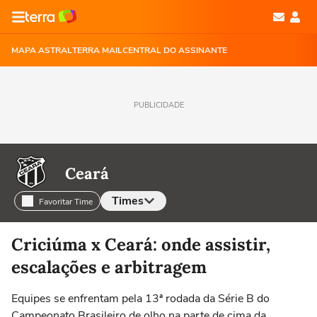
MAPA ASTRAL
TERRA MAIL
CENTRAL DO ASSINANTE
PUBLICIDADE
Ceará
Times
Favoritar Time
Selecione o time para ver as notícias
Criciúma x Ceará: onde assistir,
escalações e arbitragem
Equipes se enfrentam pela 13ª rodada da Série B do
Campeonato Brasileiro de olho na parte de cima da