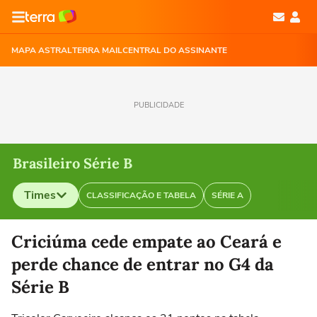
MAPA ASTRAL
TERRA MAIL
CENTRAL DO ASSINANTE
PUBLICIDADE
Brasileiro Série B
Times
CLASSIFICAÇÃO E TABELA
SÉRIE A
Selecione o time para ver as notícias
Criciúma cede empate ao Ceará e
perde chance de entrar no G4 da
Série B