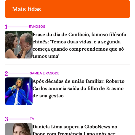
Mais lidas
1
FAMOSOS
Frase do dia de Confúcio, famoso filósofo
chinês: 'Temos duas vidas, e a segunda
começa quando compreendemos que só
temos uma'
2
SAMBA E PAGODE
Após décadas de união familiar, Roberto
Carlos anuncia saída do filho de Erasmo
de sua gestão
3
TV
Daniela Lima supera a GloboNews no
Ibope com frequência 1 ano após ser