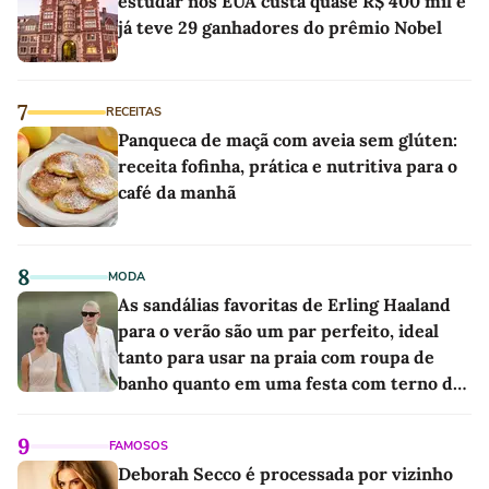
estudar nos EUA custa quase R$ 400 mil e
já teve 29 ganhadores do prêmio Nobel
7
RECEITAS
Panqueca de maçã com aveia sem glúten:
receita fofinha, prática e nutritiva para o
café da manhã
8
MODA
As sandálias favoritas de Erling Haaland
para o verão são um par perfeito, ideal
tanto para usar na praia com roupa de
banho quanto em uma festa com terno de
linho
9
FAMOSOS
Deborah Secco é processada por vizinho