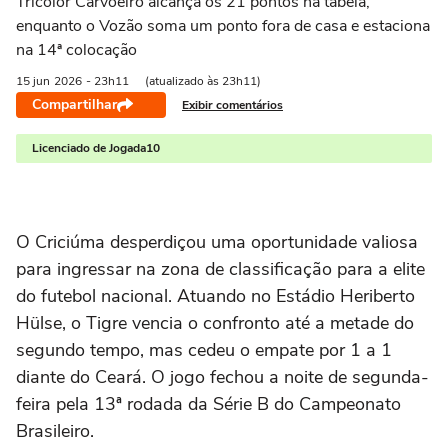
Tricolor Carvoeiro alcança os 21 pontos na tabela,
enquanto o Vozão soma um ponto fora de casa e estaciona
na 14ª colocação
15 jun
2026
- 23h11
(atualizado às 23h11)
Compartilhar
Exibir comentários
Licenciado de Jogada10
O Criciúma desperdiçou uma oportunidade valiosa
para ingressar na zona de classificação para a elite
do futebol nacional. Atuando no Estádio Heriberto
Hülse, o Tigre vencia o confronto até a metade do
segundo tempo, mas cedeu o empate por 1 a 1
diante do Ceará. O jogo fechou a noite de segunda-
feira pela 13ª rodada da Série B do Campeonato
Brasileiro.