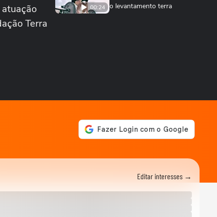
o levantamento terra
 atuação
00:24
dação Terra
ESPORTES
Você sabe quantas calorias
tem em uma coxinha de
frango?
ESPORTES
Por que o corpo treme
durante a prancha?
00:26
ESPORTES
Vídeo mostra o momento
em que jogador do São
Paulo atropela idoso...
ESPORTES
Vídeo mostra o momento
em que Nicolas, do São
Paulo, atropela...
Editar interesses →
NEYMAR
Pai de Neymar prevê que
craque ainda terá mais
filhos: ‘Isso não...
FUTEBOL