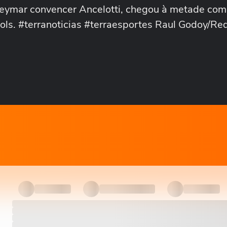
Neymar convencer Ancelotti, chegou à metade com
ols. #terranoticias #terraesportes Raul Godoy/Re