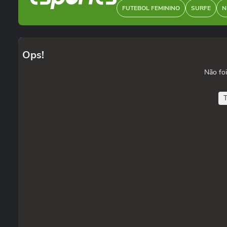
FUTEBOL FEMININO
SURFE
N
Ops!
Não foi
T