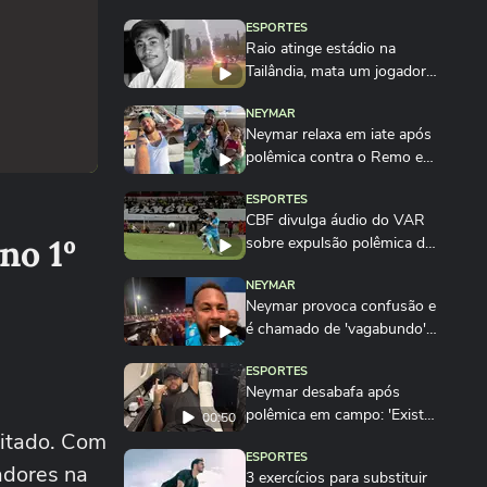
ESPORTES
Raio atinge estádio na
Tailândia, mata um jogador e
deixa outros...
NEYMAR
Neymar relaxa em iate após
polêmica contra o Remo e
ironiza:...
ESPORTES
CBF divulga áudio do VAR
no 1º
sobre expulsão polêmica de
Marllon do Remo
NEYMAR
Neymar provoca confusão e
é chamado de 'vagabundo'
por presidente...
ESPORTES
Neymar desabafa após
polêmica em campo: 'Existe
00:50
ritado. Com
diferença entre...
ESPORTES
gadores na
3 exercícios para substituir