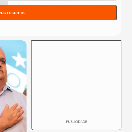
Neymar diz que imprensa
vai adoecer jogadores de
eus resumos
futebol: ‘Se...
ESPORTES
Neymar pai diz que ficará
'muito triste' quando
jogador se...
ESPORTES
Davi Lucca diz que gostaria
de ver Neymar jogar mais
uma Copa do...
FUTEBOL
Jogador do PSG é flagrado
dirigindo carro milionário e
acena para fãs
PUBLICIDADE