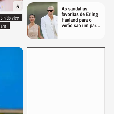
As sandálias
favoritas de Erling
olhido vice
Haaland para o
verão são um par
para
perfeito, ideal tanto
para usar na praia
com roupa de
banho quanto em
uma festa com
terno de linho