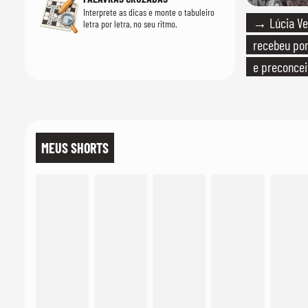
Interprete as dicas e monte o tabuleiro
→ Lúcia Ver
letra por letra, no seu ritmo.
recebeu por 
e preconcei
MEUS SHORTS