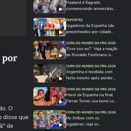
Haaland é flagrado
comemorando aniversário
em festa na Itália
ESPORTES
Jogadores da Espanha são
presenteados por cidade
com quantidade de...
COPA DO MUNDO DA FIFA 2026
'Esse sou eu?’: Veja a reação
 por
de Ronaldo Fenômeno à
imitação de Vieri
COPA DO MUNDO DA FIFA 2026
Argentina é recebida com
festa mesmo após perder
para a Espanha na...
COPA DO MUNDO DA FIFA 2026
Herói da Espanha na final,
Ferran Torres usa boné com
do. O
frase de...
COPA DO MUNDO DA FIFA 2026
o disse que
No ônibus com os
jogadores: veja os
fã" de
bastidores da festa da