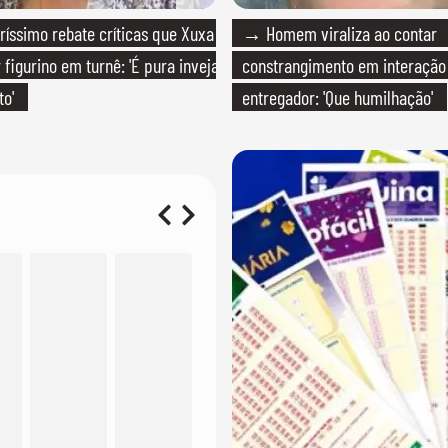
íssimo rebate críticas que Xuxa
→ Homem viraliza ao contar
figurino em turnê: 'É pura inveja
constrangimento em interaçã
to'
entregador: 'Que humilhação'