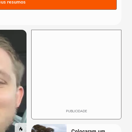
seleção da Espanha arrasta
eus resumos
multidão em...
COPA DO MUNDO DA FIFA 2026
Lamine Yamal manda recado
a Paredes após agressão a
Gavi na final...
COPA DO MUNDO DA FIFA 2026
Adolescente morre após
fonte desabar durante
comemoração do título...
COPA DO MUNDO DA FIFA 2026
Torcedores argentinos
entram em confronto com a
PM no RJ após...
PUBLICIDADE
Colocaram um