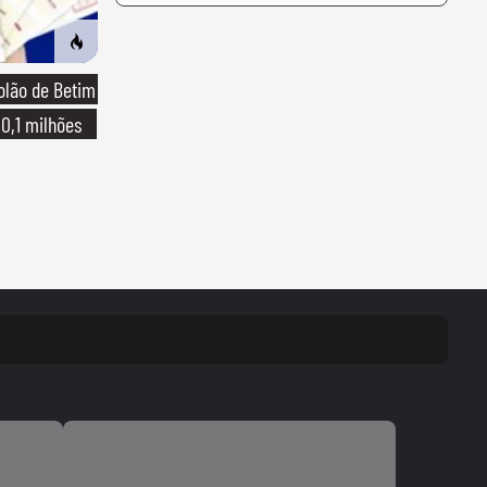
olão de Betim
10,1 milhões