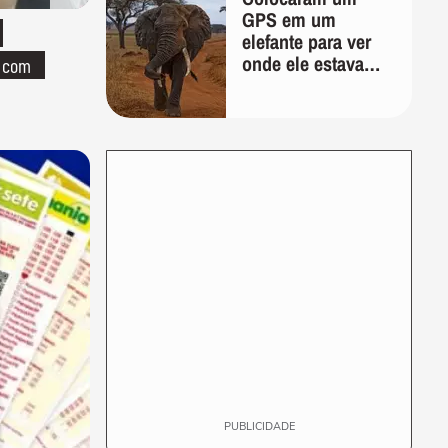
GPS em um
elefante para ver
onde ele estava
o com
indo; 2 anos
depois, ele
desenhou um
mapa que
surpreendeu os
cientistas
PUBLICIDADE