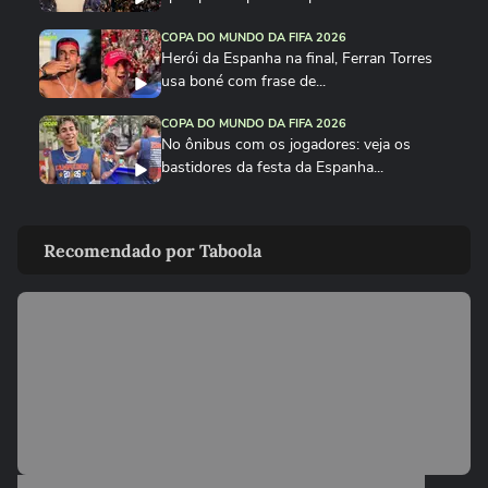
COPA DO MUNDO DA FIFA 2026
Herói da Espanha na final, Ferran Torres
usa boné com frase de...
COPA DO MUNDO DA FIFA 2026
No ônibus com os jogadores: veja os
bastidores da festa da Espanha...
COPA DO MUNDO DA FIFA 2026
Cucurella canta em festa da Espanha
Recomendado por Taboola
música viral criada por...
COPA DO MUNDO DA FIFA 2026
Fã de Neymar, Nico Williams surpreende
com 'funk proibidão' do...
COPA DO MUNDO DA FIFA 2026
Cucurella ‘perde a linha’ e ‘hidrata’ taça da
Copa do Mundo...
COPA DO MUNDO DA FIFA 2026