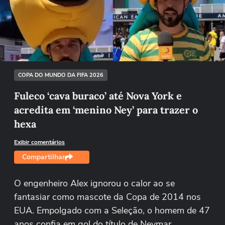
Não foi possível reproduzir o vídeo
Tentar novamente
COPA DO MUNDO DA FIFA 2026
Fuleco ‘cava buraco’ até Nova York e
acredita em ‘menino Ney’ para trazer o
hexa
Exibir comentários
Compartilhar
O engenheiro Alex ignorou o calor ao se
fantasiar como mascote da Copa de 2014 nos
EUA. Empolgado com a Seleção, o homem de 47
anos confia em gol do título de Neymar.