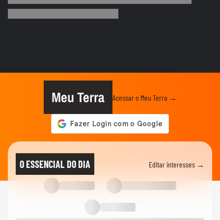
Que intimidade! Lamine Yamal faz carinho
e 'lustra' taça da Copa...
COPA DO MUNDO DA FIFA 2026
Imagens aéreas mostram ruas de Madri
tomadas por torcedores em...
COPA DO MUNDO DA FIFA 2026
‘Somos os reis do mundo’: seleção da
Espanha arrasta multidão em...
Meu Terra
Acessar o Meu Terra →
COPA DO MUNDO DA FIFA 2026
Lamine Yamal manda recado a Paredes
após agressão a Gavi na final...
COPA DO MUNDO DA FIFA 2026
Adolescente morre após fonte desabar
O ESSENCIAL DO DIA
Editar interesses →
durante comemoração do título...
COPA DO MUNDO DA FIFA 2026
Torcedores argentinos entram em
confronto com a PM no RJ após...