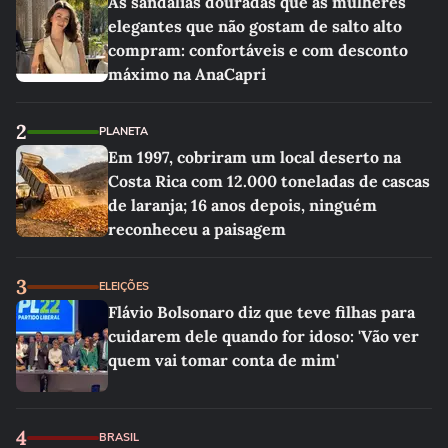
As sandálias douradas que as mulheres
elegantes que não gostam de salto alto
compram: confortáveis e com desconto
máximo na AnaCapri
2
PLANETA
Em 1997, cobriram um local deserto na
Costa Rica com 12.000 toneladas de cascas
de laranja; 16 anos depois, ninguém
reconheceu a paisagem
3
ELEIÇÕES
Flávio Bolsonaro diz que teve filhas para
cuidarem dele quando for idoso: 'Vão ver
quem vai tomar conta de mim'
4
BRASIL